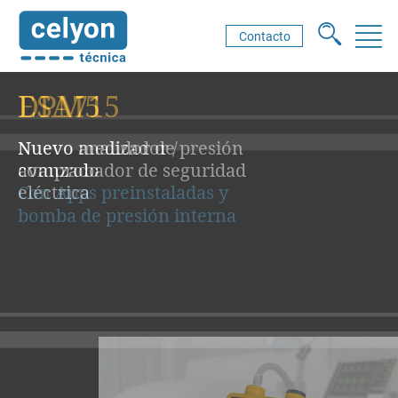
Contacto
DPM5
Nuevo medidor de presión
avanzado
Con Apps preinstaladas y
bomba de presión interna