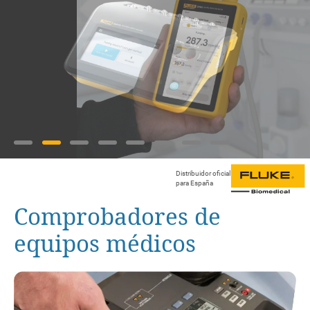
•
•
•
•
•
•
•
•
Distribuidor oficial
para España
Comprobadores de
equipos médicos